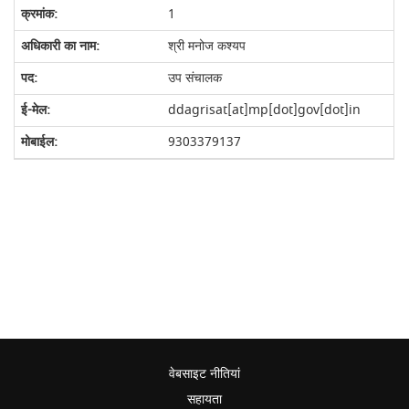
1
श्री मनोज कश्यप
उप संचालक
ddagrisat[at]mp[dot]gov[dot]in
9303379137
वेबसाइट नीतियां
सहायता